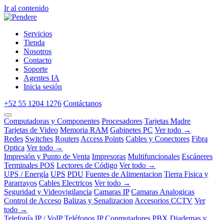
Ir al contenido
Servicios
Tienda
Nosotros
Contacto
Soporte
Agentes IA
Inicia sesión
+52 55 1204 1276
Contáctanos
Computadoras y Componentes
Procesadores
Tarjetas Madre
Tarjetas de Video
Memoria RAM
Gabinetes PC
Ver todo →
Redes
Switches
Routers
Access Points
Cables y Conectores
Fibra
Optica
Ver todo →
Impresión y Punto de Venta
Impresoras
Multifuncionales
Escáneres
Terminales POS
Lectores de Código
Ver todo →
UPS / Energía
UPS
PDU
Fuentes de Alimentacion
Tierra Fisica y
Pararrayos
Cables Electricos
Ver todo →
Seguridad y Videovigilancia
Camaras IP
Camaras Analogicas
Control de Acceso
Balizas y Senalizacion
Accesorios CCTV
Ver
todo →
Telefonía IP / VoIP
Teléfonos IP
Conmutadores PBX
Diademas y