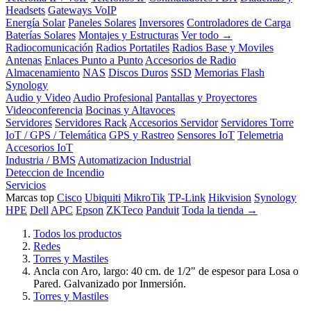
Headsets
Gateways VoIP
Energía Solar
Paneles Solares
Inversores
Controladores de Carga
Baterías Solares
Montajes y Estructuras
Ver todo →
Radiocomunicación
Radios Portatiles
Radios Base y Moviles
Antenas
Enlaces Punto a Punto
Accesorios de Radio
Almacenamiento
NAS
Discos Duros
SSD
Memorias Flash
Synology
Audio y Video
Audio Profesional
Pantallas y Proyectores
Videoconferencia
Bocinas y Altavoces
Servidores
Servidores Rack
Accesorios Servidor
Servidores Torre
IoT / GPS / Telemática
GPS y Rastreo
Sensores IoT
Telemetria
Accesorios IoT
Industria / BMS
Automatizacion Industrial
Deteccion de Incendio
Servicios
Marcas top
Cisco
Ubiquiti
MikroTik
TP-Link
Hikvision
Synology
HPE
Dell
APC
Epson
ZKTeco
Panduit
Toda la tienda →
Todos los productos
Redes
Torres y Mastiles
Ancla con Aro, largo: 40 cm. de 1/2" de espesor para Losa o
Pared. Galvanizado por Inmersión.
Torres y Mastiles