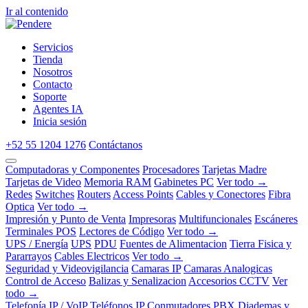
Ir al contenido
Servicios
Tienda
Nosotros
Contacto
Soporte
Agentes IA
Inicia sesión
+52 55 1204 1276
Contáctanos
Computadoras y Componentes
Procesadores
Tarjetas Madre
Tarjetas de Video
Memoria RAM
Gabinetes PC
Ver todo →
Redes
Switches
Routers
Access Points
Cables y Conectores
Fibra
Optica
Ver todo →
Impresión y Punto de Venta
Impresoras
Multifuncionales
Escáneres
Terminales POS
Lectores de Código
Ver todo →
UPS / Energía
UPS
PDU
Fuentes de Alimentacion
Tierra Fisica y
Pararrayos
Cables Electricos
Ver todo →
Seguridad y Videovigilancia
Camaras IP
Camaras Analogicas
Control de Acceso
Balizas y Senalizacion
Accesorios CCTV
Ver
todo →
Telefonía IP / VoIP
Teléfonos IP
Conmutadores PBX
Diademas y