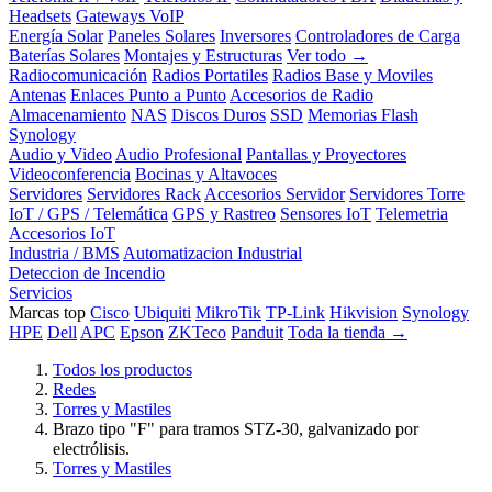
Headsets
Gateways VoIP
Energía Solar
Paneles Solares
Inversores
Controladores de Carga
Baterías Solares
Montajes y Estructuras
Ver todo →
Radiocomunicación
Radios Portatiles
Radios Base y Moviles
Antenas
Enlaces Punto a Punto
Accesorios de Radio
Almacenamiento
NAS
Discos Duros
SSD
Memorias Flash
Synology
Audio y Video
Audio Profesional
Pantallas y Proyectores
Videoconferencia
Bocinas y Altavoces
Servidores
Servidores Rack
Accesorios Servidor
Servidores Torre
IoT / GPS / Telemática
GPS y Rastreo
Sensores IoT
Telemetria
Accesorios IoT
Industria / BMS
Automatizacion Industrial
Deteccion de Incendio
Servicios
Marcas top
Cisco
Ubiquiti
MikroTik
TP-Link
Hikvision
Synology
HPE
Dell
APC
Epson
ZKTeco
Panduit
Toda la tienda →
Todos los productos
Redes
Torres y Mastiles
Brazo tipo "F" para tramos STZ-30, galvanizado por
electrólisis.
Torres y Mastiles