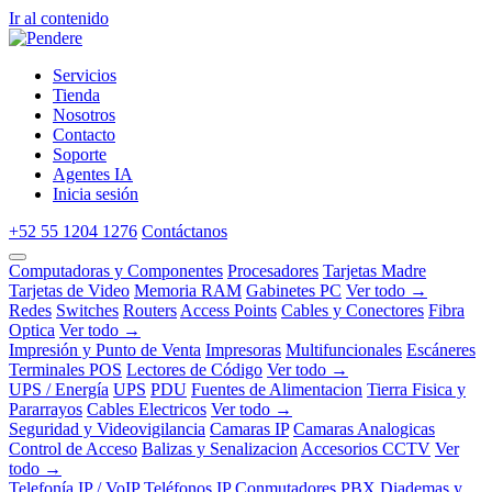
Ir al contenido
Servicios
Tienda
Nosotros
Contacto
Soporte
Agentes IA
Inicia sesión
+52 55 1204 1276
Contáctanos
Computadoras y Componentes
Procesadores
Tarjetas Madre
Tarjetas de Video
Memoria RAM
Gabinetes PC
Ver todo →
Redes
Switches
Routers
Access Points
Cables y Conectores
Fibra
Optica
Ver todo →
Impresión y Punto de Venta
Impresoras
Multifuncionales
Escáneres
Terminales POS
Lectores de Código
Ver todo →
UPS / Energía
UPS
PDU
Fuentes de Alimentacion
Tierra Fisica y
Pararrayos
Cables Electricos
Ver todo →
Seguridad y Videovigilancia
Camaras IP
Camaras Analogicas
Control de Acceso
Balizas y Senalizacion
Accesorios CCTV
Ver
todo →
Telefonía IP / VoIP
Teléfonos IP
Conmutadores PBX
Diademas y