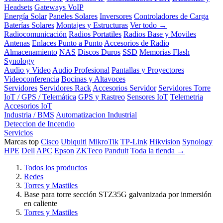
Headsets
Gateways VoIP
Energía Solar
Paneles Solares
Inversores
Controladores de Carga
Baterías Solares
Montajes y Estructuras
Ver todo →
Radiocomunicación
Radios Portatiles
Radios Base y Moviles
Antenas
Enlaces Punto a Punto
Accesorios de Radio
Almacenamiento
NAS
Discos Duros
SSD
Memorias Flash
Synology
Audio y Video
Audio Profesional
Pantallas y Proyectores
Videoconferencia
Bocinas y Altavoces
Servidores
Servidores Rack
Accesorios Servidor
Servidores Torre
IoT / GPS / Telemática
GPS y Rastreo
Sensores IoT
Telemetria
Accesorios IoT
Industria / BMS
Automatizacion Industrial
Deteccion de Incendio
Servicios
Marcas top
Cisco
Ubiquiti
MikroTik
TP-Link
Hikvision
Synology
HPE
Dell
APC
Epson
ZKTeco
Panduit
Toda la tienda →
Todos los productos
Redes
Torres y Mastiles
Base para torre sección STZ35G galvanizada por inmersión
en caliente
Torres y Mastiles