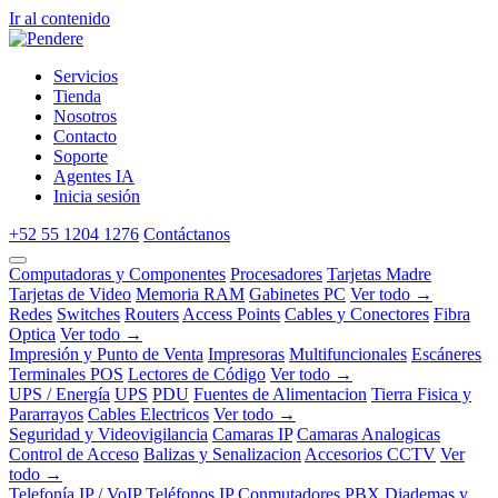
Ir al contenido
Servicios
Tienda
Nosotros
Contacto
Soporte
Agentes IA
Inicia sesión
+52 55 1204 1276
Contáctanos
Computadoras y Componentes
Procesadores
Tarjetas Madre
Tarjetas de Video
Memoria RAM
Gabinetes PC
Ver todo →
Redes
Switches
Routers
Access Points
Cables y Conectores
Fibra
Optica
Ver todo →
Impresión y Punto de Venta
Impresoras
Multifuncionales
Escáneres
Terminales POS
Lectores de Código
Ver todo →
UPS / Energía
UPS
PDU
Fuentes de Alimentacion
Tierra Fisica y
Pararrayos
Cables Electricos
Ver todo →
Seguridad y Videovigilancia
Camaras IP
Camaras Analogicas
Control de Acceso
Balizas y Senalizacion
Accesorios CCTV
Ver
todo →
Telefonía IP / VoIP
Teléfonos IP
Conmutadores PBX
Diademas y