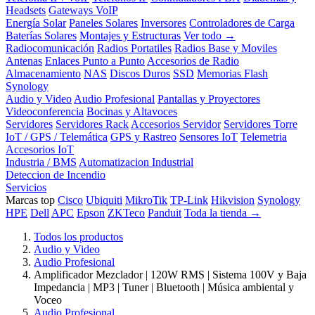
Headsets
Gateways VoIP
Energía Solar
Paneles Solares
Inversores
Controladores de Carga
Baterías Solares
Montajes y Estructuras
Ver todo →
Radiocomunicación
Radios Portatiles
Radios Base y Moviles
Antenas
Enlaces Punto a Punto
Accesorios de Radio
Almacenamiento
NAS
Discos Duros
SSD
Memorias Flash
Synology
Audio y Video
Audio Profesional
Pantallas y Proyectores
Videoconferencia
Bocinas y Altavoces
Servidores
Servidores Rack
Accesorios Servidor
Servidores Torre
IoT / GPS / Telemática
GPS y Rastreo
Sensores IoT
Telemetria
Accesorios IoT
Industria / BMS
Automatizacion Industrial
Deteccion de Incendio
Servicios
Marcas top
Cisco
Ubiquiti
MikroTik
TP-Link
Hikvision
Synology
HPE
Dell
APC
Epson
ZKTeco
Panduit
Toda la tienda →
Todos los productos
Audio y Video
Audio Profesional
Amplificador Mezclador | 120W RMS | Sistema 100V y Baja
Impedancia | MP3 | Tuner | Bluetooth | Música ambiental y
Voceo
Audio Profesional