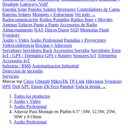
Headsets
Gateways VoIP
Energía Solar
Paneles Solares
Inversores
Controladores de Carga
Baterías Solares
Montajes y Estructuras
Ver todo →
Radiocomunicación
Radios Portatiles
Radios Base y Moviles
Antenas
Enlaces Punto a Punto
Accesorios de Radio
Almacenamiento
NAS
Discos Duros
SSD
Memorias Flash
Synology
Audio y Video
Audio Profesional
Pantallas y Proyectores
Videoconferencia
Bocinas y Altavoces
Servidores
Servidores Rack
Accesorios Servidor
Servidores Torre
IoT / GPS / Telemática
GPS y Rastreo
Sensores IoT
Telemetria
Accesorios IoT
Industria / BMS
Automatizacion Industrial
Deteccion de Incendio
Servicios
Marcas top
Cisco
Ubiquiti
MikroTik
TP-Link
Hikvision
Synology
HPE
Dell
APC
Epson
ZKTeco
Panduit
Toda la tienda →
Todos los productos
Audio y Video
Audio Profesional
Altavoz Para Montaje en Plafón 6.5" | 6W, 12.5W, 25W,
50W y 8 Ohms
Audio Profesional