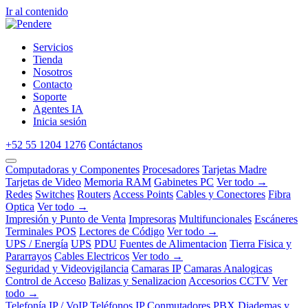
Ir al contenido
Servicios
Tienda
Nosotros
Contacto
Soporte
Agentes IA
Inicia sesión
+52 55 1204 1276
Contáctanos
Computadoras y Componentes
Procesadores
Tarjetas Madre
Tarjetas de Video
Memoria RAM
Gabinetes PC
Ver todo →
Redes
Switches
Routers
Access Points
Cables y Conectores
Fibra
Optica
Ver todo →
Impresión y Punto de Venta
Impresoras
Multifuncionales
Escáneres
Terminales POS
Lectores de Código
Ver todo →
UPS / Energía
UPS
PDU
Fuentes de Alimentacion
Tierra Fisica y
Pararrayos
Cables Electricos
Ver todo →
Seguridad y Videovigilancia
Camaras IP
Camaras Analogicas
Control de Acceso
Balizas y Senalizacion
Accesorios CCTV
Ver
todo →
Telefonía IP / VoIP
Teléfonos IP
Conmutadores PBX
Diademas y