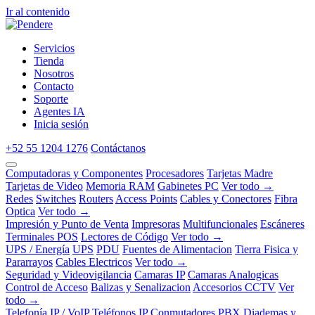
Ir al contenido
Servicios
Tienda
Nosotros
Contacto
Soporte
Agentes IA
Inicia sesión
+52 55 1204 1276
Contáctanos
Computadoras y Componentes
Procesadores
Tarjetas Madre
Tarjetas de Video
Memoria RAM
Gabinetes PC
Ver todo →
Redes
Switches
Routers
Access Points
Cables y Conectores
Fibra
Optica
Ver todo →
Impresión y Punto de Venta
Impresoras
Multifuncionales
Escáneres
Terminales POS
Lectores de Código
Ver todo →
UPS / Energía
UPS
PDU
Fuentes de Alimentacion
Tierra Fisica y
Pararrayos
Cables Electricos
Ver todo →
Seguridad y Videovigilancia
Camaras IP
Camaras Analogicas
Control de Acceso
Balizas y Senalizacion
Accesorios CCTV
Ver
todo →
Telefonía IP / VoIP
Teléfonos IP
Conmutadores PBX
Diademas y