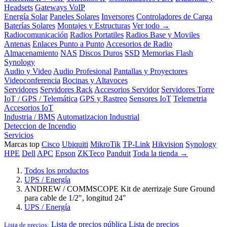
Headsets
Gateways VoIP
Energía Solar
Paneles Solares
Inversores
Controladores de Carga
Baterías Solares
Montajes y Estructuras
Ver todo →
Radiocomunicación
Radios Portatiles
Radios Base y Moviles
Antenas
Enlaces Punto a Punto
Accesorios de Radio
Almacenamiento
NAS
Discos Duros
SSD
Memorias Flash
Synology
Audio y Video
Audio Profesional
Pantallas y Proyectores
Videoconferencia
Bocinas y Altavoces
Servidores
Servidores Rack
Accesorios Servidor
Servidores Torre
IoT / GPS / Telemática
GPS y Rastreo
Sensores IoT
Telemetria
Accesorios IoT
Industria / BMS
Automatizacion Industrial
Deteccion de Incendio
Servicios
Marcas top
Cisco
Ubiquiti
MikroTik
TP-Link
Hikvision
Synology
HPE
Dell
APC
Epson
ZKTeco
Panduit
Toda la tienda →
Todos los productos
UPS / Energía
ANDREW / COMMSCOPE Kit de aterrizaje Sure Ground
para cable de 1/2", longitud 24"
UPS / Energía
Lista de precios pública
Lista de precios
Lista de precios: