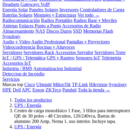
Headsets
Gateways VoIP
Energía Solar
Paneles Solares
Inversores
Controladores de Carga
Baterías Solares
Montajes y Estructuras
Ver todo →
Radiocomunicación
Radios Portatiles
Radios Base y Moviles
Antenas
Enlaces Punto a Punto
Accesorios de Radio
Almacenamiento
NAS
Discos Duros
SSD
Memorias Flash
Synology
Audio y Video
Audio Profesional
Pantallas y Proyectores
Videoconferencia
Bocinas y Altavoces
Servidores
Servidores Rack
Accesorios Servidor
Servidores Torre
IoT / GPS / Telemática
GPS y Rastreo
Sensores IoT
Telemetria
Accesorios IoT
Industria / BMS
Automatizacion Industrial
Deteccion de Incendio
Servicios
Marcas top
Cisco
Ubiquiti
MikroTik
TP-Link
Hikvision
Synology
HPE
Dell
APC
Epson
ZKTeco
Panduit
Toda la tienda →
Todos los productos
UPS / Energía
Centro de carga monofásico 1 Fase, 3 Hilos para interruptores
QP, de 30 polos - 48 Circuitos, 120/240vca, Barras de
aluminio 200 Amp, Nema 1, uso interior. Incluye tapa.
UPS / Energía