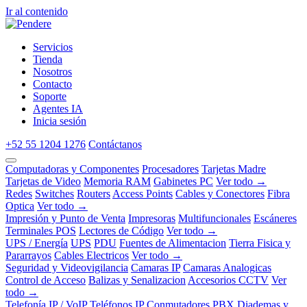
Ir al contenido
Servicios
Tienda
Nosotros
Contacto
Soporte
Agentes IA
Inicia sesión
+52 55 1204 1276
Contáctanos
Computadoras y Componentes
Procesadores
Tarjetas Madre
Tarjetas de Video
Memoria RAM
Gabinetes PC
Ver todo →
Redes
Switches
Routers
Access Points
Cables y Conectores
Fibra
Optica
Ver todo →
Impresión y Punto de Venta
Impresoras
Multifuncionales
Escáneres
Terminales POS
Lectores de Código
Ver todo →
UPS / Energía
UPS
PDU
Fuentes de Alimentacion
Tierra Fisica y
Pararrayos
Cables Electricos
Ver todo →
Seguridad y Videovigilancia
Camaras IP
Camaras Analogicas
Control de Acceso
Balizas y Senalizacion
Accesorios CCTV
Ver
todo →
Telefonía IP / VoIP
Teléfonos IP
Conmutadores PBX
Diademas y