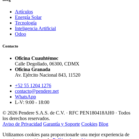
Artículos
Energía Solar
Tecnología
Inteligencia Artificial
Odoo
Contacto
Oficina Cuauhtémoc
Calle Degollado, 06300, CDMX
Oficina Granada
Av. Ejército Nacional 843, 11520
+52 55 1204 1276
contacto@pendere.net
WhatsApp
L-V: 9:00 - 18:00
© 2026 Pendere S.A.S. de C.V. · RFC PEN180418AH0 · Todos
los derechos reservados.
Aviso de Privacidad
Garantía y Soporte
Cookies
Blog
Utilizamos cookies para proporcionarle una mejor experiencia de