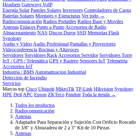
Headsets
Gateways VoIP
Energía Solar
Paneles Solares
Inversores
Controladores de Carga
Baterías Solares
Montajes y Estructuras
Ver todo →
Radiocomunicación
Radios Portatiles
Radios Base y Moviles
Antenas
Enlaces Punto a Punto
Accesorios de Radio
Almacenamiento
NAS
Discos Duros
SSD
Memorias Flash
Synology
Audio y Video
Audio Profesional
Pantallas y Proyectores
Videoconferencia
Bocinas y Altavoces
Servidores
Servidores Rack
Accesorios Servidor
Servidores Torre
IoT / GPS / Telemática
GPS y Rastreo
Sensores IoT
Telemetria
Accesorios IoT
Industria / BMS
Automatizacion Industrial
Deteccion de Incendio
Servicios
Marcas top
Cisco
Ubiquiti
MikroTik
TP-Link
Hikvision
Synology
HPE
Dell
APC
Epson
ZKTeco
Panduit
Toda la tienda →
Todos los productos
Radiocomunicación
Antenas
Adaptador Para Separación y Sujeción Con Orificio Roscado
de 3/8" y Abrazadera de 2 a 3" Kit de 10 Piezas
Antenas