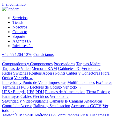
Ir al contenido
Servicios
Tienda
Nosotros
Contacto
Soporte
Agentes IA
Inicia sesión
+52 55 1204 1276
Contáctanos
Computadoras y Componentes
Procesadores
Tarjetas Madre
Tarjetas de Video
Memoria RAM
Gabinetes PC
Ver todo →
Redes
Switches
Routers
Access Points
Cables y Conectores
Fibra
Optica
Ver todo →
Impresión y Punto de Venta
Impresoras
Multifuncionales
Escáneres
Terminales POS
Lectores de Código
Ver todo →
UPS / Energía
UPS
PDU
Fuentes de Alimentacion
Tierra Fisica y
Pararrayos
Cables Electricos
Ver todo →
Seguridad y Videovigilancia
Camaras IP
Camaras Analogicas
Control de Acceso
Balizas y Senalizacion
Accesorios CCTV
Ver
todo →
Telefonía IP / VoIP
Teléfonos IP
Conmutadores PBX
Diademas y