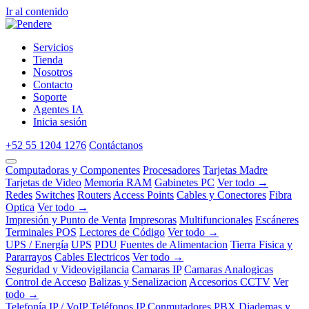
Ir al contenido
Servicios
Tienda
Nosotros
Contacto
Soporte
Agentes IA
Inicia sesión
+52 55 1204 1276
Contáctanos
Computadoras y Componentes
Procesadores
Tarjetas Madre
Tarjetas de Video
Memoria RAM
Gabinetes PC
Ver todo →
Redes
Switches
Routers
Access Points
Cables y Conectores
Fibra
Optica
Ver todo →
Impresión y Punto de Venta
Impresoras
Multifuncionales
Escáneres
Terminales POS
Lectores de Código
Ver todo →
UPS / Energía
UPS
PDU
Fuentes de Alimentacion
Tierra Fisica y
Pararrayos
Cables Electricos
Ver todo →
Seguridad y Videovigilancia
Camaras IP
Camaras Analogicas
Control de Acceso
Balizas y Senalizacion
Accesorios CCTV
Ver
todo →
Telefonía IP / VoIP
Teléfonos IP
Conmutadores PBX
Diademas y