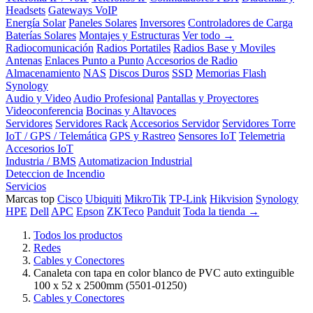
Headsets
Gateways VoIP
Energía Solar
Paneles Solares
Inversores
Controladores de Carga
Baterías Solares
Montajes y Estructuras
Ver todo →
Radiocomunicación
Radios Portatiles
Radios Base y Moviles
Antenas
Enlaces Punto a Punto
Accesorios de Radio
Almacenamiento
NAS
Discos Duros
SSD
Memorias Flash
Synology
Audio y Video
Audio Profesional
Pantallas y Proyectores
Videoconferencia
Bocinas y Altavoces
Servidores
Servidores Rack
Accesorios Servidor
Servidores Torre
IoT / GPS / Telemática
GPS y Rastreo
Sensores IoT
Telemetria
Accesorios IoT
Industria / BMS
Automatizacion Industrial
Deteccion de Incendio
Servicios
Marcas top
Cisco
Ubiquiti
MikroTik
TP-Link
Hikvision
Synology
HPE
Dell
APC
Epson
ZKTeco
Panduit
Toda la tienda →
Todos los productos
Redes
Cables y Conectores
Canaleta con tapa en color blanco de PVC auto extinguible
100 x 52 x 2500mm (5501-01250)
Cables y Conectores