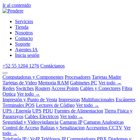
Ir al contenido
Servicios
Tienda
Nosotros
Contacto
Soporte
Agentes IA
Inicia sesión
+52 55 1204 1276
Contáctanos
Computadoras y Componentes
Procesadores
Tarjetas Madre
Tarjetas de Video
Memoria RAM
Gabinetes PC
Ver todo →
Redes
Switches
Routers
Access Points
Cables y Conectores
Fibra
Optica
Ver todo →
Impresión y Punto de Venta
Impresoras
Multifuncionales
Escáneres
Terminales POS
Lectores de Código
Ver todo →
UPS / Energía
UPS
PDU
Fuentes de Alimentacion
Tierra Fisica y
Pararrayos
Cables Electricos
Ver todo →
Seguridad y Videovigilancia
Camaras IP
Camaras Analogicas
Control de Acceso
Balizas y Senalizacion
Accesorios CCTV
Ver
todo →
Telefonía IP / VoIP
Teléfonos IP
Conmutadores PBX
Diademas y