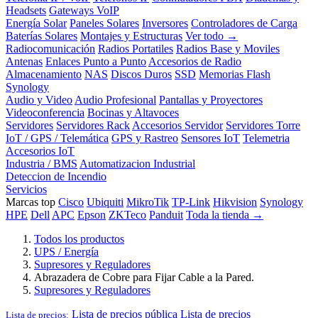
Headsets
Gateways VoIP
Energía Solar
Paneles Solares
Inversores
Controladores de Carga
Baterías Solares
Montajes y Estructuras
Ver todo →
Radiocomunicación
Radios Portatiles
Radios Base y Moviles
Antenas
Enlaces Punto a Punto
Accesorios de Radio
Almacenamiento
NAS
Discos Duros
SSD
Memorias Flash
Synology
Audio y Video
Audio Profesional
Pantallas y Proyectores
Videoconferencia
Bocinas y Altavoces
Servidores
Servidores Rack
Accesorios Servidor
Servidores Torre
IoT / GPS / Telemática
GPS y Rastreo
Sensores IoT
Telemetria
Accesorios IoT
Industria / BMS
Automatizacion Industrial
Deteccion de Incendio
Servicios
Marcas top
Cisco
Ubiquiti
MikroTik
TP-Link
Hikvision
Synology
HPE
Dell
APC
Epson
ZKTeco
Panduit
Toda la tienda →
Todos los productos
UPS / Energía
Supresores y Reguladores
Abrazadera de Cobre para Fijar Cable a la Pared.
Supresores y Reguladores
Lista de precios pública
Lista de precios
Lista de precios: