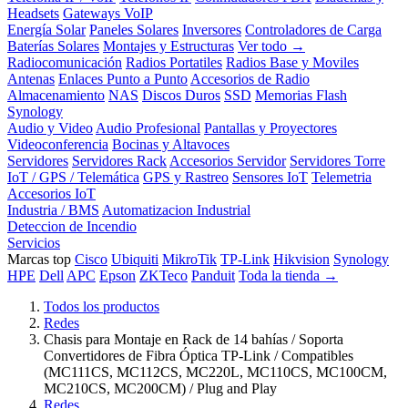
Headsets
Gateways VoIP
Energía Solar
Paneles Solares
Inversores
Controladores de Carga
Baterías Solares
Montajes y Estructuras
Ver todo →
Radiocomunicación
Radios Portatiles
Radios Base y Moviles
Antenas
Enlaces Punto a Punto
Accesorios de Radio
Almacenamiento
NAS
Discos Duros
SSD
Memorias Flash
Synology
Audio y Video
Audio Profesional
Pantallas y Proyectores
Videoconferencia
Bocinas y Altavoces
Servidores
Servidores Rack
Accesorios Servidor
Servidores Torre
IoT / GPS / Telemática
GPS y Rastreo
Sensores IoT
Telemetria
Accesorios IoT
Industria / BMS
Automatizacion Industrial
Deteccion de Incendio
Servicios
Marcas top
Cisco
Ubiquiti
MikroTik
TP-Link
Hikvision
Synology
HPE
Dell
APC
Epson
ZKTeco
Panduit
Toda la tienda →
Todos los productos
Redes
Chasis para Montaje en Rack de 14 bahías / Soporta
Convertidores de Fibra Óptica TP-Link / Compatibles
(MC111CS, MC112CS, MC220L, MC110CS, MC100CM,
MC210CS, MC200CM) / Plug and Play
Redes