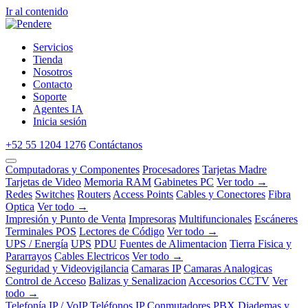
Ir al contenido
Servicios
Tienda
Nosotros
Contacto
Soporte
Agentes IA
Inicia sesión
+52 55 1204 1276
Contáctanos
Computadoras y Componentes
Procesadores
Tarjetas Madre
Tarjetas de Video
Memoria RAM
Gabinetes PC
Ver todo →
Redes
Switches
Routers
Access Points
Cables y Conectores
Fibra
Optica
Ver todo →
Impresión y Punto de Venta
Impresoras
Multifuncionales
Escáneres
Terminales POS
Lectores de Código
Ver todo →
UPS / Energía
UPS
PDU
Fuentes de Alimentacion
Tierra Fisica y
Pararrayos
Cables Electricos
Ver todo →
Seguridad y Videovigilancia
Camaras IP
Camaras Analogicas
Control de Acceso
Balizas y Senalizacion
Accesorios CCTV
Ver
todo →
Telefonía IP / VoIP
Teléfonos IP
Conmutadores PBX
Diademas y