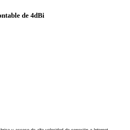
ntable de 4dBi
rica y acceso de alta velocidad de conexión a Internet.