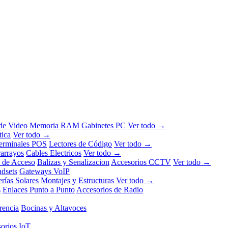
 de Video
Memoria RAM
Gabinetes PC
Ver todo →
tica
Ver todo →
erminales POS
Lectores de Código
Ver todo →
rarrayos
Cables Electricos
Ver todo →
l de Acceso
Balizas y Senalizacion
Accesorios CCTV
Ver todo →
dsets
Gateways VoIP
erías Solares
Montajes y Estructuras
Ver todo →
s
Enlaces Punto a Punto
Accesorios de Radio
rencia
Bocinas y Altavoces
orios IoT