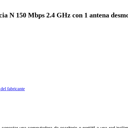
cia N 150 Mbps 2.4 GHz con 1 antena desmo
del fabricante
nectar una computadora de escritorio o portátil a una red inalámb