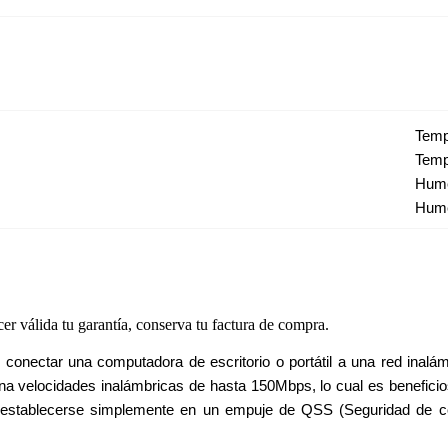
Temp
Temp
Hume
Hume
cer válida tu garantía, conserva tu factura de compra.
nectar una computadora de escritorio o portátil a una red inalámb
a velocidades inalámbricas de hasta 150Mbps, lo cual es beneficios
establecerse simplemente en un empuje de QSS (Seguridad de conf