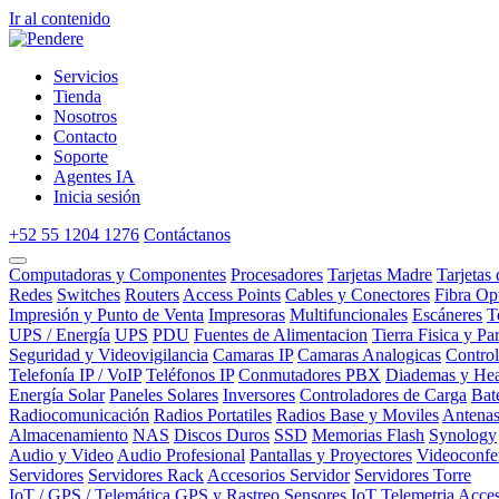
Ir al contenido
Servicios
Tienda
Nosotros
Contacto
Soporte
Agentes IA
Inicia sesión
+52 55 1204 1276
Contáctanos
Computadoras y Componentes
Procesadores
Tarjetas Madre
Tarjetas
Redes
Switches
Routers
Access Points
Cables y Conectores
Fibra Op
Impresión y Punto de Venta
Impresoras
Multifuncionales
Escáneres
T
UPS / Energía
UPS
PDU
Fuentes de Alimentacion
Tierra Fisica y Pa
Seguridad y Videovigilancia
Camaras IP
Camaras Analogicas
Contro
Telefonía IP / VoIP
Teléfonos IP
Conmutadores PBX
Diademas y Hea
Energía Solar
Paneles Solares
Inversores
Controladores de Carga
Bat
Radiocomunicación
Radios Portatiles
Radios Base y Moviles
Antena
Almacenamiento
NAS
Discos Duros
SSD
Memorias Flash
Synology
Audio y Video
Audio Profesional
Pantallas y Proyectores
Videoconfe
Servidores
Servidores Rack
Accesorios Servidor
Servidores Torre
IoT / GPS / Telemática
GPS y Rastreo
Sensores IoT
Telemetria
Acces