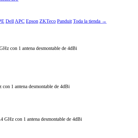
PE
Dell
APC
Epson
ZKTeco
Panduit
Toda la tienda →
 GHz con 1 antena desmontable de 4dBi