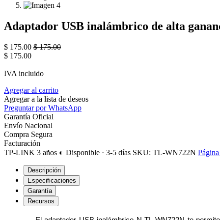
Adaptador USB inalámbrico de alta ganan
$
175.00
$
175.00
$
175.00
IVA incluido
Agregar al carrito
Agregar a la lista de deseos
Preguntar por WhatsApp
Garantía Oficial
Envío Nacional
Compra Segura
Facturación
TP-LINK
3 años
◐ Disponible · 3-5 días
SKU: TL-WN722N
Página 
Descripción
Especificaciones
Garantía
Recursos
El adaptador USB inalámbrico N TL-WN722N te permite co