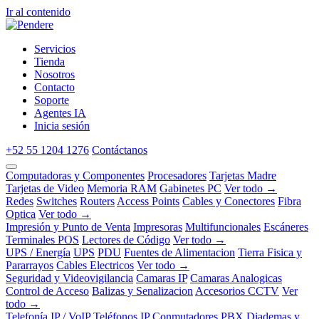
Ir al contenido
Servicios
Tienda
Nosotros
Contacto
Soporte
Agentes IA
Inicia sesión
+52 55 1204 1276
Contáctanos
Computadoras y Componentes
Procesadores
Tarjetas Madre
Tarjetas de Video
Memoria RAM
Gabinetes PC
Ver todo →
Redes
Switches
Routers
Access Points
Cables y Conectores
Fibra
Optica
Ver todo →
Impresión y Punto de Venta
Impresoras
Multifuncionales
Escáneres
Terminales POS
Lectores de Código
Ver todo →
UPS / Energía
UPS
PDU
Fuentes de Alimentacion
Tierra Fisica y
Pararrayos
Cables Electricos
Ver todo →
Seguridad y Videovigilancia
Camaras IP
Camaras Analogicas
Control de Acceso
Balizas y Senalizacion
Accesorios CCTV
Ver
todo →
Telefonía IP / VoIP
Teléfonos IP
Conmutadores PBX
Diademas y