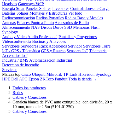
Headsets
Gateways VoIP
Energía Solar
Paneles Solares
Inversores
Controladores de Carga
Baterías Solares
Montajes y Estructuras
Ver todo →
Radiocomunicación
Radios Portatiles
Radios Base y Moviles
Antenas
Enlaces Punto a Punto
Accesorios de Radio
Almacenamiento
NAS
Discos Duros
SSD
Memorias Flash
Synology
Audio y Video
Audio Profesional
Pantallas y Proyectores
Videoconferencia
Bocinas y Altavoces
Servidores
Servidores Rack
Accesorios Servidor
Servidores Torre
IoT / GPS / Telemática
GPS y Rastreo
Sensores IoT
Telemetria
Accesorios IoT
Industria / BMS
Automatizacion Industrial
Deteccion de Incendio
Servicios
Marcas top
Cisco
Ubiquiti
MikroTik
TP-Link
Hikvision
Synology
HPE
Dell
APC
Epson
ZKTeco
Panduit
Toda la tienda →
Todos los productos
Redes
Cables y Conectores
Canaleta blanca de PVC auto extinguible, con división, 20 x
10 mm, tramo de 2.5m (5101-01250)
Cables y Conectores