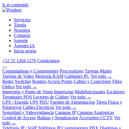
Ir al contenido
Servicios
Tienda
Nosotros
Contacto
Soporte
Agentes IA
Inicia sesión
+52 55 1204 1276
Contáctanos
Computadoras y Componentes
Procesadores
Tarjetas Madre
Tarjetas de Video
Memoria RAM
Gabinetes PC
Ver todo →
Redes
Switches
Routers
Access Points
Cables y Conectores
Fibra
Optica
Ver todo →
Impresión y Punto de Venta
Impresoras
Multifuncionales
Escáneres
Terminales POS
Lectores de Código
Ver todo →
UPS / Energía
UPS
PDU
Fuentes de Alimentacion
Tierra Fisica y
Pararrayos
Cables Electricos
Ver todo →
Seguridad y Videovigilancia
Camaras IP
Camaras Analogicas
Control de Acceso
Balizas y Senalizacion
Accesorios CCTV
Ver
todo →
Telefonía IP / VoIP
Teléfonos IP
Conmutadores PBX
Diademas y