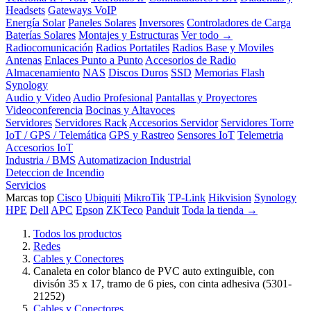
Headsets
Gateways VoIP
Energía Solar
Paneles Solares
Inversores
Controladores de Carga
Baterías Solares
Montajes y Estructuras
Ver todo →
Radiocomunicación
Radios Portatiles
Radios Base y Moviles
Antenas
Enlaces Punto a Punto
Accesorios de Radio
Almacenamiento
NAS
Discos Duros
SSD
Memorias Flash
Synology
Audio y Video
Audio Profesional
Pantallas y Proyectores
Videoconferencia
Bocinas y Altavoces
Servidores
Servidores Rack
Accesorios Servidor
Servidores Torre
IoT / GPS / Telemática
GPS y Rastreo
Sensores IoT
Telemetria
Accesorios IoT
Industria / BMS
Automatizacion Industrial
Deteccion de Incendio
Servicios
Marcas top
Cisco
Ubiquiti
MikroTik
TP-Link
Hikvision
Synology
HPE
Dell
APC
Epson
ZKTeco
Panduit
Toda la tienda →
Todos los productos
Redes
Cables y Conectores
Canaleta en color blanco de PVC auto extinguible, con
divisón 35 x 17, tramo de 6 pies, con cinta adhesiva (5301-
21252)
Cables y Conectores