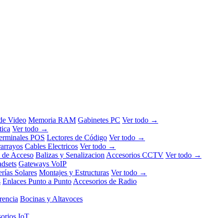
 de Video
Memoria RAM
Gabinetes PC
Ver todo →
tica
Ver todo →
erminales POS
Lectores de Código
Ver todo →
rarrayos
Cables Electricos
Ver todo →
l de Acceso
Balizas y Senalizacion
Accesorios CCTV
Ver todo →
dsets
Gateways VoIP
erías Solares
Montajes y Estructuras
Ver todo →
s
Enlaces Punto a Punto
Accesorios de Radio
rencia
Bocinas y Altavoces
orios IoT