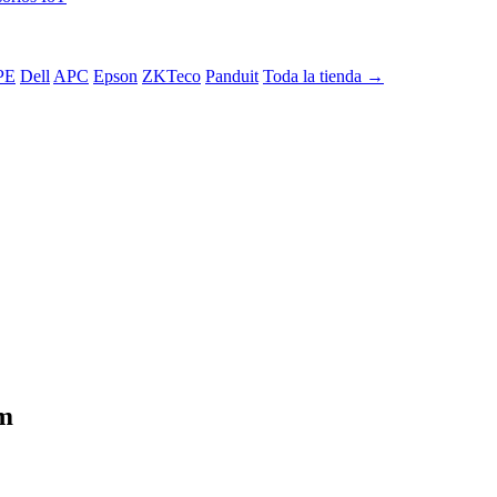
PE
Dell
APC
Epson
ZKTeco
Panduit
Toda la tienda →
 m