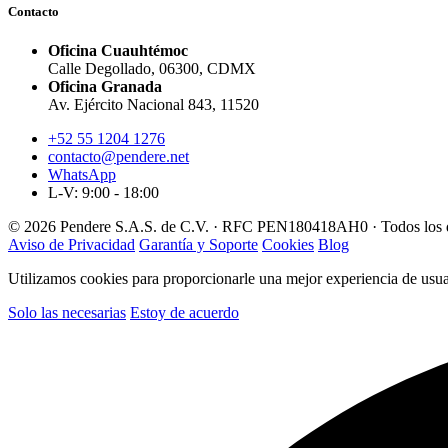
Contacto
Oficina Cuauhtémoc
Calle Degollado, 06300, CDMX
Oficina Granada
Av. Ejército Nacional 843, 11520
+52 55 1204 1276
contacto@pendere.net
WhatsApp
L-V: 9:00 - 18:00
© 2026 Pendere S.A.S. de C.V. · RFC PEN180418AH0 · Todos los d
Aviso de Privacidad
Garantía y Soporte
Cookies
Blog
Utilizamos cookies para proporcionarle una mejor experiencia de usuar
Solo las necesarias
Estoy de acuerdo