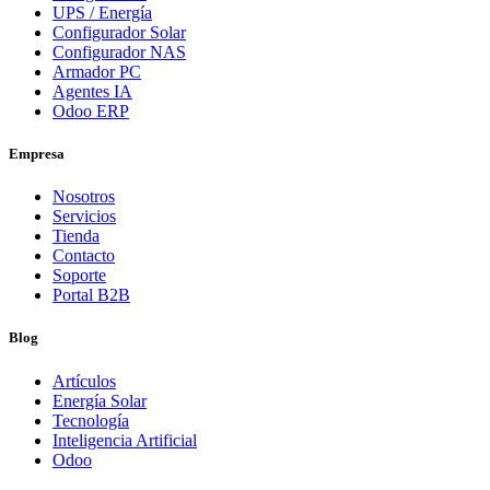
UPS / Energía
Configurador Solar
Configurador NAS
Armador PC
Agentes IA
Odoo ERP
Empresa
Nosotros
Servicios
Tienda
Contacto
Soporte
Portal B2B
Blog
Artículos
Energía Solar
Tecnología
Inteligencia Artificial
Odoo