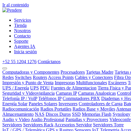
Ir al contenido
Servicios
Tienda
Nosotros
Contacto
Soporte
Agentes IA
Inicia sesión
+52 55 1204 1276
Contáctanos
Computadoras y Componentes
Procesadores
Tarjetas Madre
Tarjetas
Redes
Switches
Routers
Access Points
Cables y Conectores
Fibra Op
Impresión y Punto de Venta
Impresoras
Multifuncionales
Escáneres
T
UPS / Energía
UPS
PDU
Fuentes de Alimentacion
Tierra Fisica y Pa
Seguridad y Videovigilancia
Camaras IP
Camaras Analogicas
Contro
Telefonía IP / VoIP
Teléfonos IP
Conmutadores PBX
Diademas y Hea
Energía Solar
Paneles Solares
Inversores
Controladores de Carga
Bat
Radiocomunicación
Radios Portatiles
Radios Base y Moviles
Antena
Almacenamiento
NAS
Discos Duros
SSD
Memorias Flash
Synology
Audio y Video
Audio Profesional
Pantallas y Proyectores
Videoconfe
Servidores
Servidores Rack
Accesorios Servidor
Servidores Torre
IoT / GPS / Telemática
GPS y Rastreo
Sensores IoT
Telemetria
Acces