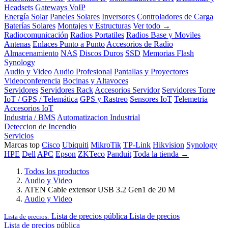
Headsets
Gateways VoIP
Energía Solar
Paneles Solares
Inversores
Controladores de Carga
Baterías Solares
Montajes y Estructuras
Ver todo →
Radiocomunicación
Radios Portatiles
Radios Base y Moviles
Antenas
Enlaces Punto a Punto
Accesorios de Radio
Almacenamiento
NAS
Discos Duros
SSD
Memorias Flash
Synology
Audio y Video
Audio Profesional
Pantallas y Proyectores
Videoconferencia
Bocinas y Altavoces
Servidores
Servidores Rack
Accesorios Servidor
Servidores Torre
IoT / GPS / Telemática
GPS y Rastreo
Sensores IoT
Telemetria
Accesorios IoT
Industria / BMS
Automatizacion Industrial
Deteccion de Incendio
Servicios
Marcas top
Cisco
Ubiquiti
MikroTik
TP-Link
Hikvision
Synology
HPE
Dell
APC
Epson
ZKTeco
Panduit
Toda la tienda →
Todos los productos
Audio y Video
ATEN Cable extensor USB 3.2 Gen1 de 20 M
Audio y Video
Lista de precios pública
Lista de precios
Lista de precios:
Lista de precios pública