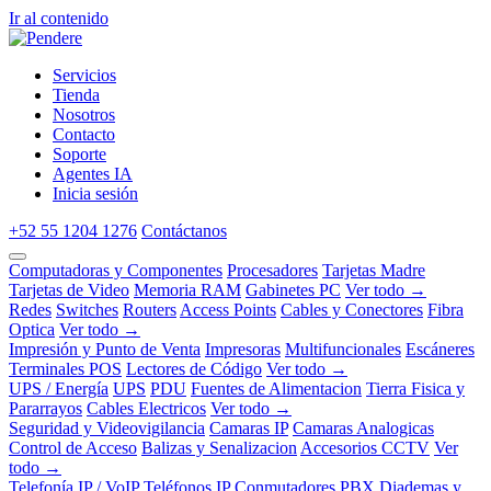
Ir al contenido
Servicios
Tienda
Nosotros
Contacto
Soporte
Agentes IA
Inicia sesión
+52 55 1204 1276
Contáctanos
Computadoras y Componentes
Procesadores
Tarjetas Madre
Tarjetas de Video
Memoria RAM
Gabinetes PC
Ver todo →
Redes
Switches
Routers
Access Points
Cables y Conectores
Fibra
Optica
Ver todo →
Impresión y Punto de Venta
Impresoras
Multifuncionales
Escáneres
Terminales POS
Lectores de Código
Ver todo →
UPS / Energía
UPS
PDU
Fuentes de Alimentacion
Tierra Fisica y
Pararrayos
Cables Electricos
Ver todo →
Seguridad y Videovigilancia
Camaras IP
Camaras Analogicas
Control de Acceso
Balizas y Senalizacion
Accesorios CCTV
Ver
todo →
Telefonía IP / VoIP
Teléfonos IP
Conmutadores PBX
Diademas y