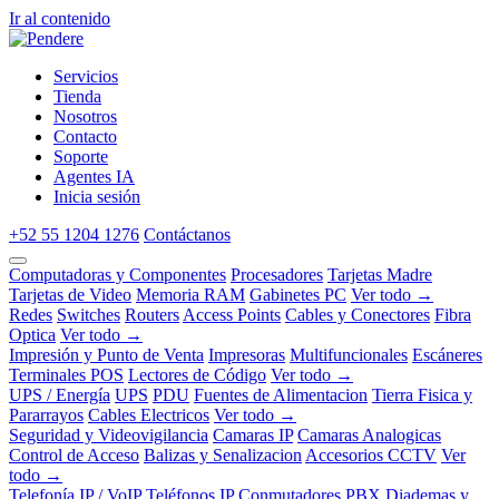
Ir al contenido
Servicios
Tienda
Nosotros
Contacto
Soporte
Agentes IA
Inicia sesión
+52 55 1204 1276
Contáctanos
Computadoras y Componentes
Procesadores
Tarjetas Madre
Tarjetas de Video
Memoria RAM
Gabinetes PC
Ver todo →
Redes
Switches
Routers
Access Points
Cables y Conectores
Fibra
Optica
Ver todo →
Impresión y Punto de Venta
Impresoras
Multifuncionales
Escáneres
Terminales POS
Lectores de Código
Ver todo →
UPS / Energía
UPS
PDU
Fuentes de Alimentacion
Tierra Fisica y
Pararrayos
Cables Electricos
Ver todo →
Seguridad y Videovigilancia
Camaras IP
Camaras Analogicas
Control de Acceso
Balizas y Senalizacion
Accesorios CCTV
Ver
todo →
Telefonía IP / VoIP
Teléfonos IP
Conmutadores PBX
Diademas y