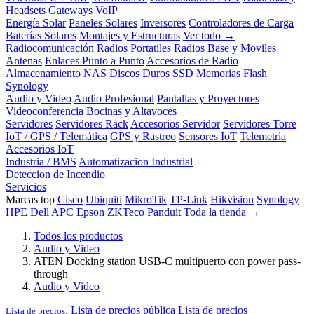
Headsets
Gateways VoIP
Energía Solar
Paneles Solares
Inversores
Controladores de Carga
Baterías Solares
Montajes y Estructuras
Ver todo →
Radiocomunicación
Radios Portatiles
Radios Base y Moviles
Antenas
Enlaces Punto a Punto
Accesorios de Radio
Almacenamiento
NAS
Discos Duros
SSD
Memorias Flash
Synology
Audio y Video
Audio Profesional
Pantallas y Proyectores
Videoconferencia
Bocinas y Altavoces
Servidores
Servidores Rack
Accesorios Servidor
Servidores Torre
IoT / GPS / Telemática
GPS y Rastreo
Sensores IoT
Telemetria
Accesorios IoT
Industria / BMS
Automatizacion Industrial
Deteccion de Incendio
Servicios
Marcas top
Cisco
Ubiquiti
MikroTik
TP-Link
Hikvision
Synology
HPE
Dell
APC
Epson
ZKTeco
Panduit
Toda la tienda →
Todos los productos
Audio y Video
ATEN Docking station USB-C multipuerto con power pass-
through
Audio y Video
Lista de precios pública
Lista de precios
Lista de precios: