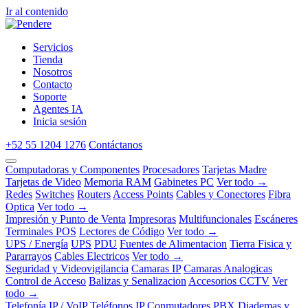
Ir al contenido
Servicios
Tienda
Nosotros
Contacto
Soporte
Agentes IA
Inicia sesión
+52 55 1204 1276
Contáctanos
Computadoras y Componentes
Procesadores
Tarjetas Madre
Tarjetas de Video
Memoria RAM
Gabinetes PC
Ver todo →
Redes
Switches
Routers
Access Points
Cables y Conectores
Fibra
Optica
Ver todo →
Impresión y Punto de Venta
Impresoras
Multifuncionales
Escáneres
Terminales POS
Lectores de Código
Ver todo →
UPS / Energía
UPS
PDU
Fuentes de Alimentacion
Tierra Fisica y
Pararrayos
Cables Electricos
Ver todo →
Seguridad y Videovigilancia
Camaras IP
Camaras Analogicas
Control de Acceso
Balizas y Senalizacion
Accesorios CCTV
Ver
todo →
Telefonía IP / VoIP
Teléfonos IP
Conmutadores PBX
Diademas y