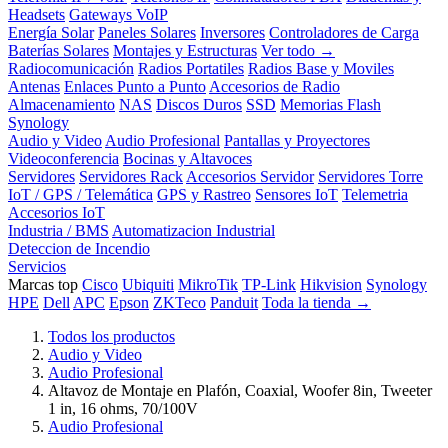
Headsets
Gateways VoIP
Energía Solar
Paneles Solares
Inversores
Controladores de Carga
Baterías Solares
Montajes y Estructuras
Ver todo →
Radiocomunicación
Radios Portatiles
Radios Base y Moviles
Antenas
Enlaces Punto a Punto
Accesorios de Radio
Almacenamiento
NAS
Discos Duros
SSD
Memorias Flash
Synology
Audio y Video
Audio Profesional
Pantallas y Proyectores
Videoconferencia
Bocinas y Altavoces
Servidores
Servidores Rack
Accesorios Servidor
Servidores Torre
IoT / GPS / Telemática
GPS y Rastreo
Sensores IoT
Telemetria
Accesorios IoT
Industria / BMS
Automatizacion Industrial
Deteccion de Incendio
Servicios
Marcas top
Cisco
Ubiquiti
MikroTik
TP-Link
Hikvision
Synology
HPE
Dell
APC
Epson
ZKTeco
Panduit
Toda la tienda →
Todos los productos
Audio y Video
Audio Profesional
Altavoz de Montaje en Plafón, Coaxial, Woofer 8in, Tweeter
1 in, 16 ohms, 70/100V
Audio Profesional