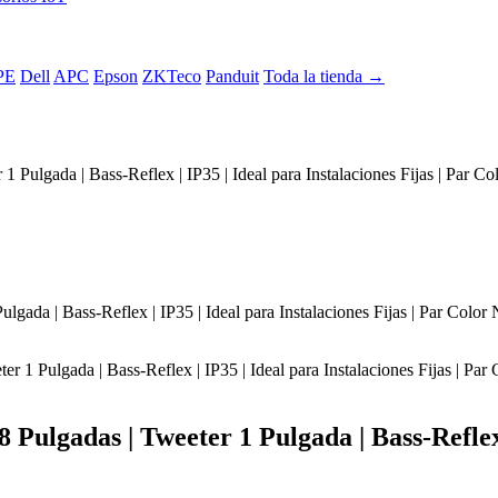
PE
Dell
APC
Epson
ZKTeco
Panduit
Toda la tienda →
 Pulgada | Bass-Reflex | IP35 | Ideal para Instalaciones Fijas | Par C
Pulgadas | Tweeter 1 Pulgada | Bass-Reflex |