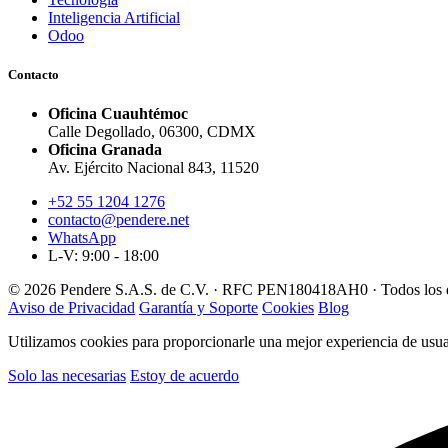
Inteligencia Artificial
Odoo
Contacto
Oficina Cuauhtémoc
Calle Degollado, 06300, CDMX
Oficina Granada
Av. Ejército Nacional 843, 11520
+52 55 1204 1276
contacto@pendere.net
WhatsApp
L-V: 9:00 - 18:00
© 2026 Pendere S.A.S. de C.V. · RFC PEN180418AH0 · Todos los d
Aviso de Privacidad
Garantía y Soporte
Cookies
Blog
Utilizamos cookies para proporcionarle una mejor experiencia de usuar
Solo las necesarias
Estoy de acuerdo