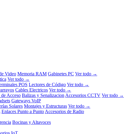
 de Video
Memoria RAM
Gabinetes PC
Ver todo →
tica
Ver todo →
erminales POS
Lectores de Código
Ver todo →
rarrayos
Cables Electricos
Ver todo →
l de Acceso
Balizas y Senalizacion
Accesorios CCTV
Ver todo →
dsets
Gateways VoIP
erías Solares
Montajes y Estructuras
Ver todo →
s
Enlaces Punto a Punto
Accesorios de Radio
rencia
Bocinas y Altavoces
orios IoT