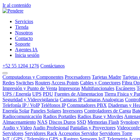
Ir al contenido
Servicios
Tienda
Nosotros
Contacto
Soporte
Agentes IA
Inicia sesión
+52 55 1204 1276
Contáctanos
Computadoras y Componentes
Procesadores
Tarjetas Madre
Tarjetas
Redes
Switches
Routers
Access Points
Cables y Conectores
Fibra Op
Impresión y Punto de Venta
Impresoras
Multifuncionales
Escáneres
T
UPS / Energía
UPS
PDU
Fuentes de Alimentacion
Tierra Fisica y Pa
Seguridad y Videovigilancia
Camaras IP
Camaras Analogicas
Contro
Telefonía IP / VoIP
Teléfonos IP
Conmutadores PBX
Diademas y Hea
Energía Solar
Paneles Solares
Inversores
Controladores de Carga
Bat
Radiocomunicación
Radios Portatiles
Radios Base y Moviles
Antena
Almacenamiento
NAS
Discos Duros
SSD
Memorias Flash
Synology
Audio y Video
Audio Profesional
Pantallas y Proyectores
Videoconfe
Servidores
Servidores Rack
Accesorios Servidor
Servidores Torre
IoT / GPS / Telemática
GPS y Rastreo
Sensores IoT
Telemetria
Acces