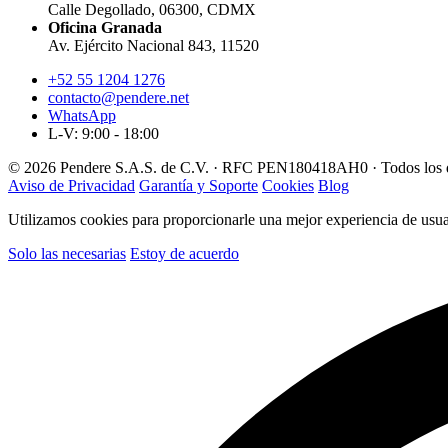
Calle Degollado, 06300, CDMX
Oficina Granada
Av. Ejército Nacional 843, 11520
+52 55 1204 1276
contacto@pendere.net
WhatsApp
L-V: 9:00 - 18:00
© 2026 Pendere S.A.S. de C.V. · RFC PEN180418AH0 · Todos los d
Aviso de Privacidad
Garantía y Soporte
Cookies
Blog
Utilizamos cookies para proporcionarle una mejor experiencia de usuar
Solo las necesarias
Estoy de acuerdo