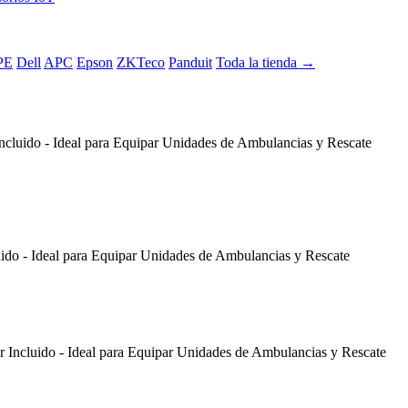
PE
Dell
APC
Epson
ZKTeco
Panduit
Toda la tienda →
cluido - Ideal para Equipar Unidades de Ambulancias y Rescate