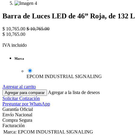
Barra de Luces LED de 46” Roja, de 132 L
$
10,765.00
$
10,765.00
$
10,765.00
IVA incluido
Marca
EPCOM INDUSTRIAL SIGNALING
Agregar al carrito
Agregar a la lista de deseos
Agregar para comparar
Solicitar Cotización
Preguntar por WhatsApp
Garantía Oficial
Envío Nacional
Compra Segura
Facturación
Marca
:
EPCOM INDUSTRIAL SIGNALING