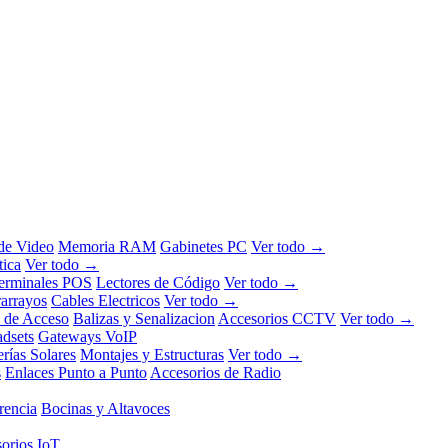
 de Video
Memoria RAM
Gabinetes PC
Ver todo →
tica
Ver todo →
erminales POS
Lectores de Código
Ver todo →
rarrayos
Cables Electricos
Ver todo →
l de Acceso
Balizas y Senalizacion
Accesorios CCTV
Ver todo →
dsets
Gateways VoIP
erías Solares
Montajes y Estructuras
Ver todo →
s
Enlaces Punto a Punto
Accesorios de Radio
rencia
Bocinas y Altavoces
orios IoT