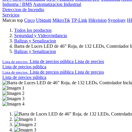
Industria / BMS
Automatizacion Industrial
Deteccion de Incendio
Servicios
Marcas top
Cisco
Ubiquiti
MikroTik
TP-Link
Hikvision
Synology
H
Todos los productos
Seguridad y Videovigilancia
Balizas y Senalizacion
Barra de Luces LED de 46” Roja, de 132 LEDs, Controlador In
Balizas y Senalizacion
Lista de precios pública
Lista de precios
Lista de precios:
Lista de precios pública
Lista de precios pública
Lista de precios
Lista de precios:
Lista de precios pública