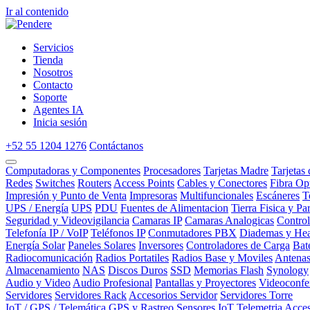
Ir al contenido
Servicios
Tienda
Nosotros
Contacto
Soporte
Agentes IA
Inicia sesión
+52 55 1204 1276
Contáctanos
Computadoras y Componentes
Procesadores
Tarjetas Madre
Tarjetas
Redes
Switches
Routers
Access Points
Cables y Conectores
Fibra Op
Impresión y Punto de Venta
Impresoras
Multifuncionales
Escáneres
T
UPS / Energía
UPS
PDU
Fuentes de Alimentacion
Tierra Fisica y Pa
Seguridad y Videovigilancia
Camaras IP
Camaras Analogicas
Contro
Telefonía IP / VoIP
Teléfonos IP
Conmutadores PBX
Diademas y Hea
Energía Solar
Paneles Solares
Inversores
Controladores de Carga
Bat
Radiocomunicación
Radios Portatiles
Radios Base y Moviles
Antena
Almacenamiento
NAS
Discos Duros
SSD
Memorias Flash
Synology
Audio y Video
Audio Profesional
Pantallas y Proyectores
Videoconfe
Servidores
Servidores Rack
Accesorios Servidor
Servidores Torre
IoT / GPS / Telemática
GPS y Rastreo
Sensores IoT
Telemetria
Acces