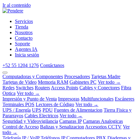
Ir al contenido
Servicios
Tienda
Nosotros
Contacto
Soporte
Agentes IA
Inicia sesión
+52 55 1204 1276
Contáctanos
Computadoras y Componentes
Procesadores
Tarjetas Madre
Tarjetas de Video
Memoria RAM
Gabinetes PC
Ver todo →
Redes
Switches
Routers
Access Points
Cables y Conectores
Fibra
Optica
Ver todo →
Impresión y Punto de Venta
Impresoras
Multifuncionales
Escáneres
Terminales POS
Lectores de Código
Ver todo →
UPS / Energía
UPS
PDU
Fuentes de Alimentacion
Tierra Fisica y
Pararrayos
Cables Electricos
Ver todo →
Seguridad y Videovigilancia
Camaras IP
Camaras Analogicas
Control de Acceso
Balizas y Senalizacion
Accesorios CCTV
Ver
todo →
Telefonía IP / VoIP
Teléfonos IP
Conmutadores PBX
Diademas y