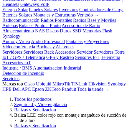
Headsets
Gateways VoIP
Energía Solar
Paneles Solares
Inversores
Controladores de Carga
Baterías Solares
Montajes y Estructuras
Ver todo →
Radiocomunicación
Radios Portatiles
Radios Base y Moviles
Antenas
Enlaces Punto a Punto
Accesorios de Radio
Almacenamiento
NAS
Discos Duros
SSD
Memorias Flash
Synology
Audio y Video
Audio Profesional
Pantallas y Proyectores
Videoconferencia
Bocinas y Altavoces
Servidores
Servidores Rack
Accesorios Servidor
Servidores Torre
IoT / GPS / Telemática
GPS y Rastreo
Sensores IoT
Telemetria
Accesorios IoT
Industria / BMS
Automatizacion Industrial
Deteccion de Incendio
Servicios
Marcas top
Cisco
Ubiquiti
MikroTik
TP-Link
Hikvision
Synology
HPE
Dell
APC
Epson
ZKTeco
Panduit
Toda la tienda →
Todos los productos
Seguridad y Videovigilancia
Balizas y Senalizacion
Baliza LED color rojo con montaje magnético de succión de
7" de altura
Balizas y Senalizacion