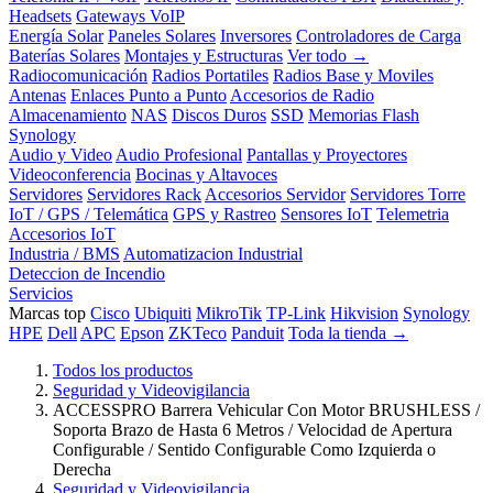
Headsets
Gateways VoIP
Energía Solar
Paneles Solares
Inversores
Controladores de Carga
Baterías Solares
Montajes y Estructuras
Ver todo →
Radiocomunicación
Radios Portatiles
Radios Base y Moviles
Antenas
Enlaces Punto a Punto
Accesorios de Radio
Almacenamiento
NAS
Discos Duros
SSD
Memorias Flash
Synology
Audio y Video
Audio Profesional
Pantallas y Proyectores
Videoconferencia
Bocinas y Altavoces
Servidores
Servidores Rack
Accesorios Servidor
Servidores Torre
IoT / GPS / Telemática
GPS y Rastreo
Sensores IoT
Telemetria
Accesorios IoT
Industria / BMS
Automatizacion Industrial
Deteccion de Incendio
Servicios
Marcas top
Cisco
Ubiquiti
MikroTik
TP-Link
Hikvision
Synology
HPE
Dell
APC
Epson
ZKTeco
Panduit
Toda la tienda →
Todos los productos
Seguridad y Videovigilancia
ACCESSPRO Barrera Vehicular Con Motor BRUSHLESS /
Soporta Brazo de Hasta 6 Metros / Velocidad de Apertura
Configurable / Sentido Configurable Como Izquierda o
Derecha
Seguridad y Videovigilancia