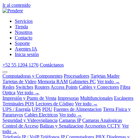
Ir al contenido
Servicios
Tienda
Nosotros
Contacto
Soporte
Agentes IA
Inicia sesión
+52 55 1204 1276
Contáctanos
Computadoras y Componentes
Procesadores
Tarjetas Madre
Tarjetas de Video
Memoria RAM
Gabinetes PC
Ver todo →
Redes
Switches
Routers
Access Points
Cables y Conectores
Fibra
Optica
Ver todo →
Impresión y Punto de Venta
Impresoras
Multifuncionales
Escáneres
Terminales POS
Lectores de Código
Ver todo →
UPS / Energía
UPS
PDU
Fuentes de Alimentacion
Tierra Fisica y
Pararrayos
Cables Electricos
Ver todo →
Seguridad y Videovigilancia
Camaras IP
Camaras Analogicas
Control de Acceso
Balizas y Senalizacion
Accesorios CCTV
Ver
todo →
Telefonía IP / VoIP
Teléfonos IP
Conmutadores PBX
Diademas y