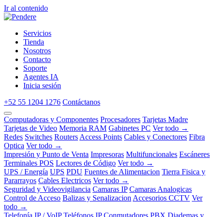
Ir al contenido
Servicios
Tienda
Nosotros
Contacto
Soporte
Agentes IA
Inicia sesión
+52 55 1204 1276
Contáctanos
Computadoras y Componentes
Procesadores
Tarjetas Madre
Tarjetas de Video
Memoria RAM
Gabinetes PC
Ver todo →
Redes
Switches
Routers
Access Points
Cables y Conectores
Fibra
Optica
Ver todo →
Impresión y Punto de Venta
Impresoras
Multifuncionales
Escáneres
Terminales POS
Lectores de Código
Ver todo →
UPS / Energía
UPS
PDU
Fuentes de Alimentacion
Tierra Fisica y
Pararrayos
Cables Electricos
Ver todo →
Seguridad y Videovigilancia
Camaras IP
Camaras Analogicas
Control de Acceso
Balizas y Senalizacion
Accesorios CCTV
Ver
todo →
Telefonía IP / VoIP
Teléfonos IP
Conmutadores PBX
Diademas y