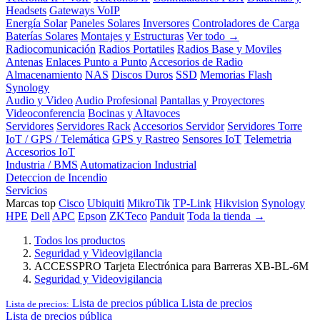
Headsets
Gateways VoIP
Energía Solar
Paneles Solares
Inversores
Controladores de Carga
Baterías Solares
Montajes y Estructuras
Ver todo →
Radiocomunicación
Radios Portatiles
Radios Base y Moviles
Antenas
Enlaces Punto a Punto
Accesorios de Radio
Almacenamiento
NAS
Discos Duros
SSD
Memorias Flash
Synology
Audio y Video
Audio Profesional
Pantallas y Proyectores
Videoconferencia
Bocinas y Altavoces
Servidores
Servidores Rack
Accesorios Servidor
Servidores Torre
IoT / GPS / Telemática
GPS y Rastreo
Sensores IoT
Telemetria
Accesorios IoT
Industria / BMS
Automatizacion Industrial
Deteccion de Incendio
Servicios
Marcas top
Cisco
Ubiquiti
MikroTik
TP-Link
Hikvision
Synology
HPE
Dell
APC
Epson
ZKTeco
Panduit
Toda la tienda →
Todos los productos
Seguridad y Videovigilancia
ACCESSPRO Tarjeta Electrónica para Barreras XB-BL-6M
Seguridad y Videovigilancia
Lista de precios pública
Lista de precios
Lista de precios:
Lista de precios pública