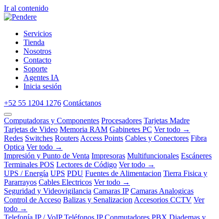
Ir al contenido
Servicios
Tienda
Nosotros
Contacto
Soporte
Agentes IA
Inicia sesión
+52 55 1204 1276
Contáctanos
Computadoras y Componentes
Procesadores
Tarjetas Madre
Tarjetas de Video
Memoria RAM
Gabinetes PC
Ver todo →
Redes
Switches
Routers
Access Points
Cables y Conectores
Fibra
Optica
Ver todo →
Impresión y Punto de Venta
Impresoras
Multifuncionales
Escáneres
Terminales POS
Lectores de Código
Ver todo →
UPS / Energía
UPS
PDU
Fuentes de Alimentacion
Tierra Fisica y
Pararrayos
Cables Electricos
Ver todo →
Seguridad y Videovigilancia
Camaras IP
Camaras Analogicas
Control de Acceso
Balizas y Senalizacion
Accesorios CCTV
Ver
todo →
Telefonía IP / VoIP
Teléfonos IP
Conmutadores PBX
Diademas y