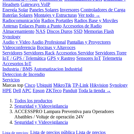
Headsets
Gateways VoIP
Energía Solar
Paneles Solares
Inversores
Controladores de Carga
Baterías Solares
Montajes y Estructuras
Ver todo →
Radiocomunicación
Radios Portatiles
Radios Base y Moviles
Antenas
Enlaces Punto a Punto
Accesorios de Radio
Almacenamiento
NAS
Discos Duros
SSD
Memorias Flash
Synology
Audio y Video
Audio Profesional
Pantallas y Proyectores
Videoconferencia
Bocinas y Altavoces
Servidores
Servidores Rack
Accesorios Servidor
Servidores Torre
IoT / GPS / Telemática
GPS y Rastreo
Sensores IoT
Telemetria
Accesorios IoT
Industria / BMS
Automatizacion Industrial
Deteccion de Incendio
Servicios
Marcas top
Cisco
Ubiquiti
MikroTik
TP-Link
Hikvision
Synology
HPE
Dell
APC
Epson
ZKTeco
Panduit
Toda la tienda →
Todos los productos
Seguridad y Videovigilancia
ACCESSPRO Lampara Preventiva para Operadores
Abatibles / Voltaje de operación 24V
Seguridad y Videovigilancia
Lista de precios pública
Lista de precios
Lista de precios: