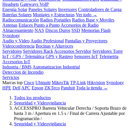
Headsets
Gateways VoIP
Energía Solar
Paneles Solares
Inversores
Controladores de Carga
Baterías Solares
Montajes y Estructuras
Ver todo →
Radiocomunicación
Radios Portatiles
Radios Base y Moviles
Antenas
Enlaces Punto a Punto
Accesorios de Radio
Almacenamiento
NAS
Discos Duros
SSD
Memorias Flash
Synology
Audio y Video
Audio Profesional
Pantallas y Proyectores
Videoconferencia
Bocinas y Altavoces
Servidores
Servidores Rack
Accesorios Servidor
Servidores Torre
IoT / GPS / Telemática
GPS y Rastreo
Sensores IoT
Telemetria
Accesorios IoT
Industria / BMS
Automatizacion Industrial
Deteccion de Incendio
Servicios
Marcas top
Cisco
Ubiquiti
MikroTik
TP-Link
Hikvision
Synology
HPE
Dell
APC
Epson
ZKTeco
Panduit
Toda la tienda →
Todos los productos
Seguridad y Videovigilancia
ACCESSPRO Barrera Vehicular Derecha / Soporta Brazo de
hasta 3 m / Apertura en 1.5 s / Final de Carrera Ajustable por
Programación /
Seguridad y Videovigilancia