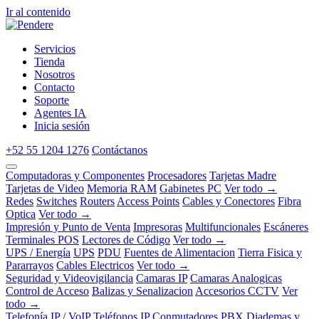
Ir al contenido
Servicios
Tienda
Nosotros
Contacto
Soporte
Agentes IA
Inicia sesión
+52 55 1204 1276
Contáctanos
Computadoras y Componentes
Procesadores
Tarjetas Madre
Tarjetas de Video
Memoria RAM
Gabinetes PC
Ver todo →
Redes
Switches
Routers
Access Points
Cables y Conectores
Fibra
Optica
Ver todo →
Impresión y Punto de Venta
Impresoras
Multifuncionales
Escáneres
Terminales POS
Lectores de Código
Ver todo →
UPS / Energía
UPS
PDU
Fuentes de Alimentacion
Tierra Fisica y
Pararrayos
Cables Electricos
Ver todo →
Seguridad y Videovigilancia
Camaras IP
Camaras Analogicas
Control de Acceso
Balizas y Senalizacion
Accesorios CCTV
Ver
todo →
Telefonía IP / VoIP
Teléfonos IP
Conmutadores PBX
Diademas y