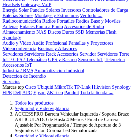
Headsets
Gateways VoIP
Energía Solar
Paneles Solares
Inversores
Controladores de Carga
Baterías Solares
Montajes y Estructuras
Ver todo →
Radiocomunicación
Radios Portatiles
Radios Base y Moviles
Antenas
Enlaces Punto a Punto
Accesorios de Radio
Almacenamiento
NAS
Discos Duros
SSD
Memorias Flash
Synology
Audio y Video
Audio Profesional
Pantallas y Proyectores
Videoconferencia
Bocinas y Altavoces
Servidores
Servidores Rack
Accesorios Servidor
Servidores Torre
IoT / GPS / Telemática
GPS y Rastreo
Sensores IoT
Telemetria
Accesorios IoT
Industria / BMS
Automatizacion Industrial
Deteccion de Incendio
Servicios
Marcas top
Cisco
Ubiquiti
MikroTik
TP-Link
Hikvision
Synology
HPE
Dell
APC
Epson
ZKTeco
Panduit
Toda la tienda →
Todos los productos
Seguridad y Videovigilancia
ACCESSPRO Barrera Vehicular Izquierda / Soporta Brazo
ARTICULADO de Hasta 4 Metros / Final de Carrera
Ajustable Por Programación / Tiempo de Apertura de 3
Segundos / Con Corona Led Semaforizada
Seguridad y Videovigilancia