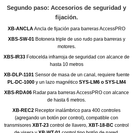
Segundo paso: Accesorios de seguridad y
fijación.
XB-ANCLA
Ancla de fijación para barreras AccessPRO
XBS-SW-01
Botonera triple de uso rudo para barreras y
motores.
XBS-IR33
Fotocelda infrarroja de seguridad con alcance de
hasta 10 metros
XB-DLP-1101
Sensor de masa de un canal, requiere fuente
PL-DC-1000
y un lazo magnético
SYS-LM6 o SYS-LM4
XBS-RDA06
Radar para barreras AccessPRO con alcance
de hasta 6 metros.
XB-REC2
Receptor inalámbrico para 400 controles
(agregando un botón por control), compatible con
transmisores
XBT-23
control de llavero,
XBT-18-BC
control
de visera y
XB-WT-01
control tipo botón de pared.