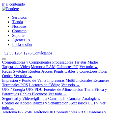
Ir al contenido
Servicios
Tienda
Nosotros
Contacto
Soporte
Agentes IA
Inicia sesión
+52 55 1204 1276
Contáctanos
Computadoras y Componentes
Procesadores
Tarjetas Madre
Tarjetas de Video
Memoria RAM
Gabinetes PC
Ver todo →
Redes
Switches
Routers
Access Points
Cables y Conectores
Fibra
Optica
Ver todo →
Impresión y Punto de Venta
Impresoras
Multifuncionales
Escáneres
Terminales POS
Lectores de Código
Ver todo →
UPS / Energía
UPS
PDU
Fuentes de Alimentacion
Tierra Fisica y
Pararrayos
Cables Electricos
Ver todo →
Seguridad y Videovigilancia
Camaras IP
Camaras Analogicas
Control de Acceso
Balizas y Senalizacion
Accesorios CCTV
Ver
todo →
Telefonía IP / VoIP
Teléfonos IP
Conmutadores PBX
Diademas y