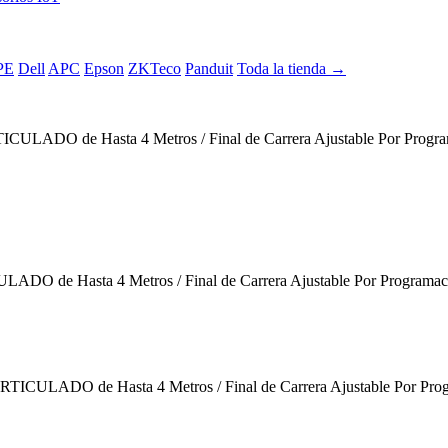
PE
Dell
APC
Epson
ZKTeco
Panduit
Toda la tienda →
ULADO de Hasta 4 Metros / Final de Carrera Ajustable Por Program