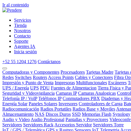
Ir al contenido
Servicios
Tienda
Nosotros
Contacto
Soporte
Agentes IA
Inicia sesión
+52 55 1204 1276
Contáctanos
Computadoras y Componentes
Procesadores
Tarjetas Madre
Tarjetas
Redes
Switches
Routers
Access Points
Cables y Conectores
Fibra Op
Impresión y Punto de Venta
Impresoras
Multifuncionales
Escáneres
T
UPS / Energía
UPS
PDU
Fuentes de Alimentacion
Tierra Fisica y Pa
Seguridad y Videovigilancia
Camaras IP
Camaras Analogicas
Contro
Telefonía IP / VoIP
Teléfonos IP
Conmutadores PBX
Diademas y Hea
Energía Solar
Paneles Solares
Inversores
Controladores de Carga
Bat
Radiocomunicación
Radios Portatiles
Radios Base y Moviles
Antena
Almacenamiento
NAS
Discos Duros
SSD
Memorias Flash
Synology
Audio y Video
Audio Profesional
Pantallas y Proyectores
Videoconfe
Servidores
Servidores Rack
Accesorios Servidor
Servidores Torre
IoT / GPS / Telemática
GPS y Rastreo
Sensores IoT
Telemetria
Acces