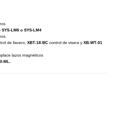
ros
o
SYS-LM6 o SYS-LM4
ros.
rol de llavero,
XBT-18-BC
control de visera y
XB-WT-01
mplace lazos magnéticos
B-ML.