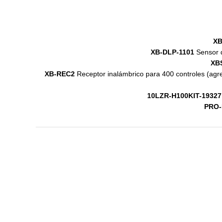
XB
XB-DLP-1101
Sensor d
XB
XB-REC2
Receptor inalámbrico para 400 controles (agr
10LZR-H100KIT-19327
PRO-