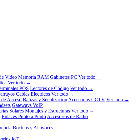
 de Video
Memoria RAM
Gabinetes PC
Ver todo →
tica
Ver todo →
erminales POS
Lectores de Código
Ver todo →
rarrayos
Cables Electricos
Ver todo →
l de Acceso
Balizas y Senalizacion
Accesorios CCTV
Ver todo →
dsets
Gateways VoIP
erías Solares
Montajes y Estructuras
Ver todo →
s
Enlaces Punto a Punto
Accesorios de Radio
rencia
Bocinas y Altavoces
orios IoT