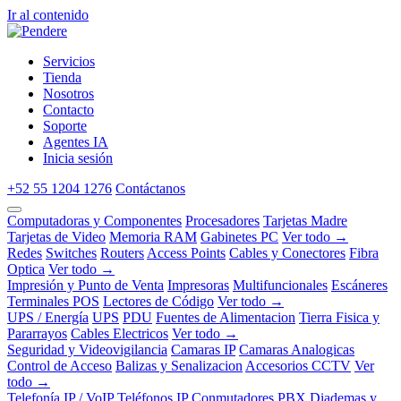
Ir al contenido
Servicios
Tienda
Nosotros
Contacto
Soporte
Agentes IA
Inicia sesión
+52 55 1204 1276
Contáctanos
Computadoras y Componentes
Procesadores
Tarjetas Madre
Tarjetas de Video
Memoria RAM
Gabinetes PC
Ver todo →
Redes
Switches
Routers
Access Points
Cables y Conectores
Fibra
Optica
Ver todo →
Impresión y Punto de Venta
Impresoras
Multifuncionales
Escáneres
Terminales POS
Lectores de Código
Ver todo →
UPS / Energía
UPS
PDU
Fuentes de Alimentacion
Tierra Fisica y
Pararrayos
Cables Electricos
Ver todo →
Seguridad y Videovigilancia
Camaras IP
Camaras Analogicas
Control de Acceso
Balizas y Senalizacion
Accesorios CCTV
Ver
todo →
Telefonía IP / VoIP
Teléfonos IP
Conmutadores PBX
Diademas y