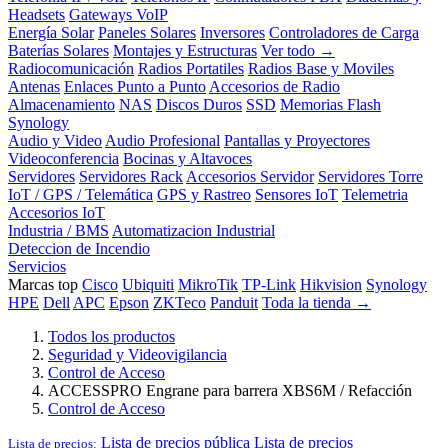
Headsets
Gateways VoIP
Energía Solar
Paneles Solares
Inversores
Controladores de Carga
Baterías Solares
Montajes y Estructuras
Ver todo →
Radiocomunicación
Radios Portatiles
Radios Base y Moviles
Antenas
Enlaces Punto a Punto
Accesorios de Radio
Almacenamiento
NAS
Discos Duros
SSD
Memorias Flash
Synology
Audio y Video
Audio Profesional
Pantallas y Proyectores
Videoconferencia
Bocinas y Altavoces
Servidores
Servidores Rack
Accesorios Servidor
Servidores Torre
IoT / GPS / Telemática
GPS y Rastreo
Sensores IoT
Telemetria
Accesorios IoT
Industria / BMS
Automatizacion Industrial
Deteccion de Incendio
Servicios
Marcas top
Cisco
Ubiquiti
MikroTik
TP-Link
Hikvision
Synology
HPE
Dell
APC
Epson
ZKTeco
Panduit
Toda la tienda →
Todos los productos
Seguridad y Videovigilancia
Control de Acceso
ACCESSPRO Engrane para barrera XBS6M / Refacción
Control de Acceso
Lista de precios pública
Lista de precios
Lista de precios: