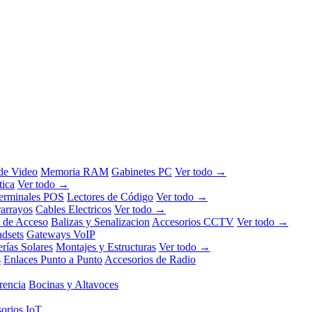
 de Video
Memoria RAM
Gabinetes PC
Ver todo →
tica
Ver todo →
erminales POS
Lectores de Código
Ver todo →
rarrayos
Cables Electricos
Ver todo →
l de Acceso
Balizas y Senalizacion
Accesorios CCTV
Ver todo →
dsets
Gateways VoIP
erías Solares
Montajes y Estructuras
Ver todo →
s
Enlaces Punto a Punto
Accesorios de Radio
rencia
Bocinas y Altavoces
orios IoT