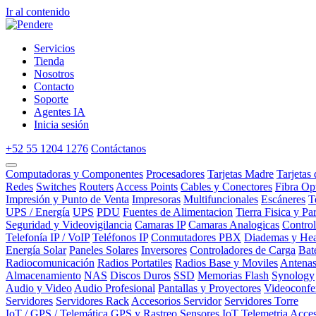
Ir al contenido
Servicios
Tienda
Nosotros
Contacto
Soporte
Agentes IA
Inicia sesión
+52 55 1204 1276
Contáctanos
Computadoras y Componentes
Procesadores
Tarjetas Madre
Tarjetas
Redes
Switches
Routers
Access Points
Cables y Conectores
Fibra Op
Impresión y Punto de Venta
Impresoras
Multifuncionales
Escáneres
T
UPS / Energía
UPS
PDU
Fuentes de Alimentacion
Tierra Fisica y Pa
Seguridad y Videovigilancia
Camaras IP
Camaras Analogicas
Contro
Telefonía IP / VoIP
Teléfonos IP
Conmutadores PBX
Diademas y Hea
Energía Solar
Paneles Solares
Inversores
Controladores de Carga
Bat
Radiocomunicación
Radios Portatiles
Radios Base y Moviles
Antena
Almacenamiento
NAS
Discos Duros
SSD
Memorias Flash
Synology
Audio y Video
Audio Profesional
Pantallas y Proyectores
Videoconfe
Servidores
Servidores Rack
Accesorios Servidor
Servidores Torre
IoT / GPS / Telemática
GPS y Rastreo
Sensores IoT
Telemetria
Acces