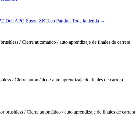
PE
Dell
APC
Epson
ZKTeco
Panduit
Toda la tienda →
shless / Cierre automático / auto aprendizaje de finales de carrera