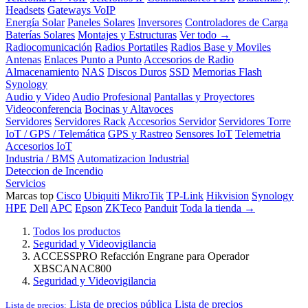
Headsets
Gateways VoIP
Energía Solar
Paneles Solares
Inversores
Controladores de Carga
Baterías Solares
Montajes y Estructuras
Ver todo →
Radiocomunicación
Radios Portatiles
Radios Base y Moviles
Antenas
Enlaces Punto a Punto
Accesorios de Radio
Almacenamiento
NAS
Discos Duros
SSD
Memorias Flash
Synology
Audio y Video
Audio Profesional
Pantallas y Proyectores
Videoconferencia
Bocinas y Altavoces
Servidores
Servidores Rack
Accesorios Servidor
Servidores Torre
IoT / GPS / Telemática
GPS y Rastreo
Sensores IoT
Telemetria
Accesorios IoT
Industria / BMS
Automatizacion Industrial
Deteccion de Incendio
Servicios
Marcas top
Cisco
Ubiquiti
MikroTik
TP-Link
Hikvision
Synology
HPE
Dell
APC
Epson
ZKTeco
Panduit
Toda la tienda →
Todos los productos
Seguridad y Videovigilancia
ACCESSPRO Refacción Engrane para Operador
XBSCANAC800
Seguridad y Videovigilancia
Lista de precios pública
Lista de precios
Lista de precios: