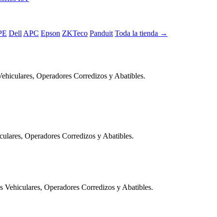
PE
Dell
APC
Epson
ZKTeco
Panduit
Toda la tienda →
iculares, Operadores Corredizos y Abatibles.