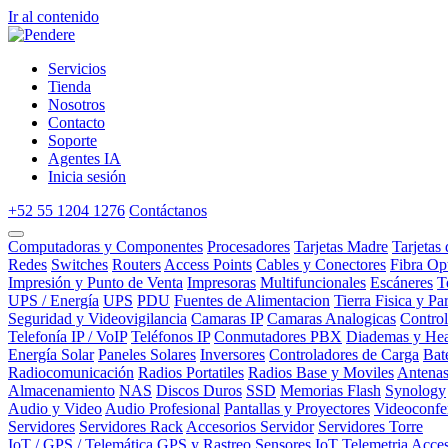
Ir al contenido
Servicios
Tienda
Nosotros
Contacto
Soporte
Agentes IA
Inicia sesión
+52 55 1204 1276
Contáctanos
Computadoras y Componentes
Procesadores
Tarjetas Madre
Tarjetas
Redes
Switches
Routers
Access Points
Cables y Conectores
Fibra Op
Impresión y Punto de Venta
Impresoras
Multifuncionales
Escáneres
T
UPS / Energía
UPS
PDU
Fuentes de Alimentacion
Tierra Fisica y Pa
Seguridad y Videovigilancia
Camaras IP
Camaras Analogicas
Contro
Telefonía IP / VoIP
Teléfonos IP
Conmutadores PBX
Diademas y Hea
Energía Solar
Paneles Solares
Inversores
Controladores de Carga
Bat
Radiocomunicación
Radios Portatiles
Radios Base y Moviles
Antena
Almacenamiento
NAS
Discos Duros
SSD
Memorias Flash
Synology
Audio y Video
Audio Profesional
Pantallas y Proyectores
Videoconfe
Servidores
Servidores Rack
Accesorios Servidor
Servidores Torre
IoT / GPS / Telemática
GPS y Rastreo
Sensores IoT
Telemetria
Acces