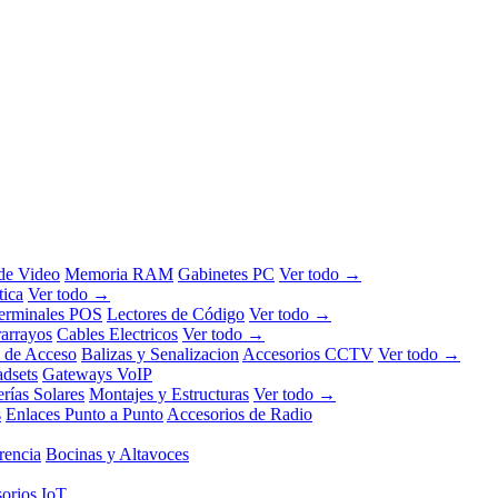
 de Video
Memoria RAM
Gabinetes PC
Ver todo →
tica
Ver todo →
erminales POS
Lectores de Código
Ver todo →
rarrayos
Cables Electricos
Ver todo →
l de Acceso
Balizas y Senalizacion
Accesorios CCTV
Ver todo →
dsets
Gateways VoIP
erías Solares
Montajes y Estructuras
Ver todo →
s
Enlaces Punto a Punto
Accesorios de Radio
rencia
Bocinas y Altavoces
orios IoT