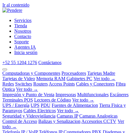
Ir al contenido
Servicios
Tienda
Nosotros
Contacto
Soporte
Agentes IA
Inicia sesión
+52 55 1204 1276
Contáctanos
Computadoras y Componentes
Procesadores
Tarjetas Madre
Tarjetas de Video
Memoria RAM
Gabinetes PC
Ver todo →
Redes
Switches
Routers
Access Points
Cables y Conectores
Fibra
Optica
Ver todo →
Impresión y Punto de Venta
Impresoras
Multifuncionales
Escáneres
Terminales POS
Lectores de Código
Ver todo →
UPS / Energía
UPS
PDU
Fuentes de Alimentacion
Tierra Fisica y
Pararrayos
Cables Electricos
Ver todo →
Seguridad y Videovigilancia
Camaras IP
Camaras Analogicas
Control de Acceso
Balizas y Senalizacion
Accesorios CCTV
Ver
todo →
Telefonía IP / VoIP
Teléfonos IP
Conmutadores PBX
Diademas y