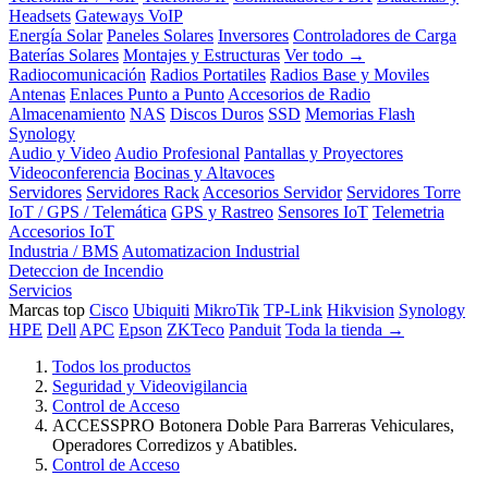
Headsets
Gateways VoIP
Energía Solar
Paneles Solares
Inversores
Controladores de Carga
Baterías Solares
Montajes y Estructuras
Ver todo →
Radiocomunicación
Radios Portatiles
Radios Base y Moviles
Antenas
Enlaces Punto a Punto
Accesorios de Radio
Almacenamiento
NAS
Discos Duros
SSD
Memorias Flash
Synology
Audio y Video
Audio Profesional
Pantallas y Proyectores
Videoconferencia
Bocinas y Altavoces
Servidores
Servidores Rack
Accesorios Servidor
Servidores Torre
IoT / GPS / Telemática
GPS y Rastreo
Sensores IoT
Telemetria
Accesorios IoT
Industria / BMS
Automatizacion Industrial
Deteccion de Incendio
Servicios
Marcas top
Cisco
Ubiquiti
MikroTik
TP-Link
Hikvision
Synology
HPE
Dell
APC
Epson
ZKTeco
Panduit
Toda la tienda →
Todos los productos
Seguridad y Videovigilancia
Control de Acceso
ACCESSPRO Botonera Doble Para Barreras Vehiculares,
Operadores Corredizos y Abatibles.
Control de Acceso