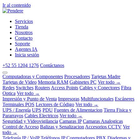
Ir al contenido
Servicios
Tienda
Nosotros
Contacto
Soporte
Agentes IA
Inicia sesión
+52 55 1204 1276
Contáctanos
Computadoras y Componentes
Procesadores
Tarjetas Madre
Tarjetas de Video
Memoria RAM
Gabinetes PC
Ver todo →
Redes
Switches
Routers
Access Points
Cables y Conectores
Fibra
Optica
Ver todo →
Impresión y Punto de Venta
Impresoras
Multifuncionales
Escáneres
Terminales POS
Lectores de Código
Ver todo →
UPS / Energía
UPS
PDU
Fuentes de Alimentacion
Tierra Fisica y
Pararrayos
Cables Electricos
Ver todo →
Seguridad y Videovigilancia
Camaras IP
Camaras Analogicas
Control de Acceso
Balizas y Senalizacion
Accesorios CCTV
Ver
todo →
Telefonía IP / VoIP
Teléfonos IP
Conmutadores PBX
Diademas y