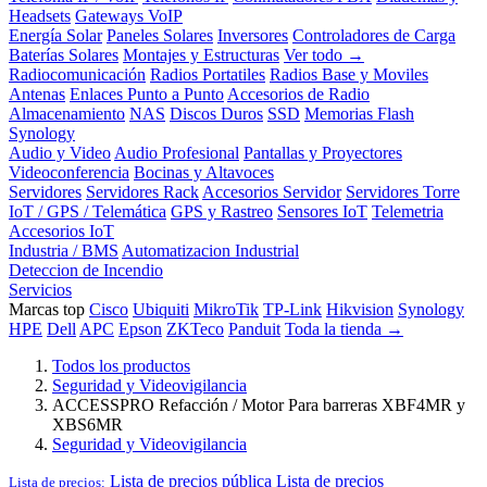
Headsets
Gateways VoIP
Energía Solar
Paneles Solares
Inversores
Controladores de Carga
Baterías Solares
Montajes y Estructuras
Ver todo →
Radiocomunicación
Radios Portatiles
Radios Base y Moviles
Antenas
Enlaces Punto a Punto
Accesorios de Radio
Almacenamiento
NAS
Discos Duros
SSD
Memorias Flash
Synology
Audio y Video
Audio Profesional
Pantallas y Proyectores
Videoconferencia
Bocinas y Altavoces
Servidores
Servidores Rack
Accesorios Servidor
Servidores Torre
IoT / GPS / Telemática
GPS y Rastreo
Sensores IoT
Telemetria
Accesorios IoT
Industria / BMS
Automatizacion Industrial
Deteccion de Incendio
Servicios
Marcas top
Cisco
Ubiquiti
MikroTik
TP-Link
Hikvision
Synology
HPE
Dell
APC
Epson
ZKTeco
Panduit
Toda la tienda →
Todos los productos
Seguridad y Videovigilancia
ACCESSPRO Refacción / Motor Para barreras XBF4MR y
XBS6MR
Seguridad y Videovigilancia
Lista de precios pública
Lista de precios
Lista de precios: