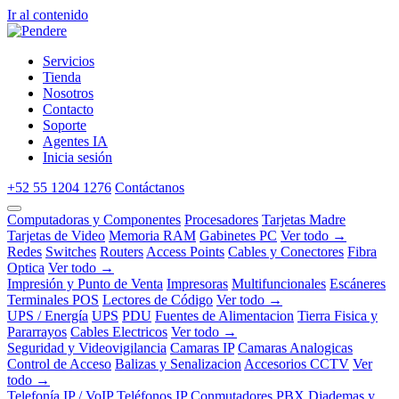
Ir al contenido
Servicios
Tienda
Nosotros
Contacto
Soporte
Agentes IA
Inicia sesión
+52 55 1204 1276
Contáctanos
Computadoras y Componentes
Procesadores
Tarjetas Madre
Tarjetas de Video
Memoria RAM
Gabinetes PC
Ver todo →
Redes
Switches
Routers
Access Points
Cables y Conectores
Fibra
Optica
Ver todo →
Impresión y Punto de Venta
Impresoras
Multifuncionales
Escáneres
Terminales POS
Lectores de Código
Ver todo →
UPS / Energía
UPS
PDU
Fuentes de Alimentacion
Tierra Fisica y
Pararrayos
Cables Electricos
Ver todo →
Seguridad y Videovigilancia
Camaras IP
Camaras Analogicas
Control de Acceso
Balizas y Senalizacion
Accesorios CCTV
Ver
todo →
Telefonía IP / VoIP
Teléfonos IP
Conmutadores PBX
Diademas y