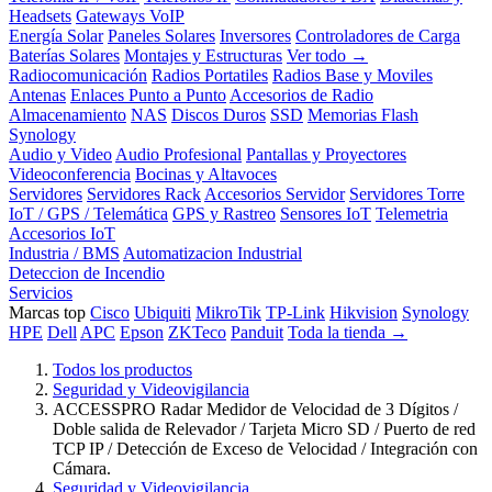
Headsets
Gateways VoIP
Energía Solar
Paneles Solares
Inversores
Controladores de Carga
Baterías Solares
Montajes y Estructuras
Ver todo →
Radiocomunicación
Radios Portatiles
Radios Base y Moviles
Antenas
Enlaces Punto a Punto
Accesorios de Radio
Almacenamiento
NAS
Discos Duros
SSD
Memorias Flash
Synology
Audio y Video
Audio Profesional
Pantallas y Proyectores
Videoconferencia
Bocinas y Altavoces
Servidores
Servidores Rack
Accesorios Servidor
Servidores Torre
IoT / GPS / Telemática
GPS y Rastreo
Sensores IoT
Telemetria
Accesorios IoT
Industria / BMS
Automatizacion Industrial
Deteccion de Incendio
Servicios
Marcas top
Cisco
Ubiquiti
MikroTik
TP-Link
Hikvision
Synology
HPE
Dell
APC
Epson
ZKTeco
Panduit
Toda la tienda →
Todos los productos
Seguridad y Videovigilancia
ACCESSPRO Radar Medidor de Velocidad de 3 Dígitos /
Doble salida de Relevador / Tarjeta Micro SD / Puerto de red
TCP IP / Detección de Exceso de Velocidad / Integración con
Cámara.
Seguridad y Videovigilancia